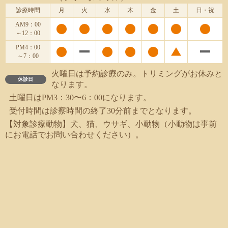
診療時間
月
火
水
木
金
土
日・祝
AM9：00
～12：00
PM4：00
～7：00
火曜日は予約診療のみ。トリミングがお休みと
休診日
なります。
土曜日はPM3：30〜6：00になります。
受付時間は診察時間の終了30分前までとなります。
【対象診療動物】犬、猫、ウサギ、小動物（小動物は事前
にお電話でお問い合わせください）。