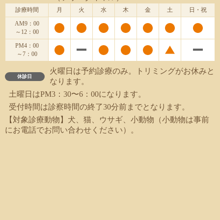
診療時間
月
火
水
木
金
土
日・祝
AM9：00
～12：00
PM4：00
～7：00
火曜日は予約診療のみ。トリミングがお休みと
休診日
なります。
土曜日はPM3：30〜6：00になります。
受付時間は診察時間の終了30分前までとなります。
【対象診療動物】犬、猫、ウサギ、小動物（小動物は事前
にお電話でお問い合わせください）。