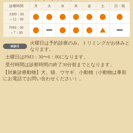
診療時間
月
火
水
木
金
土
日・祝
AM9：00
～12：00
PM4：00
～7：00
火曜日は予約診療のみ。トリミングがお休みと
休診日
なります。
土曜日はPM3：30〜6：00になります。
受付時間は診察時間の終了30分前までとなります。
【対象診療動物】犬、猫、ウサギ、小動物（小動物は事前
にお電話でお問い合わせください）。