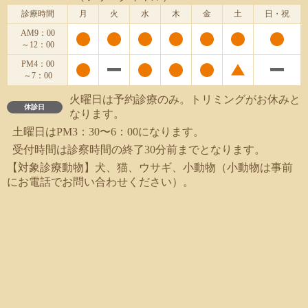
診療時間
月
火
水
木
金
土
日・祝
AM9：00
～12：00
PM4：00
～7：00
火曜日は予約診療のみ。トリミングがお休みと
休診日
なります。
土曜日はPM3：30〜6：00になります。
受付時間は診察時間の終了30分前までとなります。
【対象診療動物】犬、猫、ウサギ、小動物（小動物は事前
にお電話でお問い合わせください）。