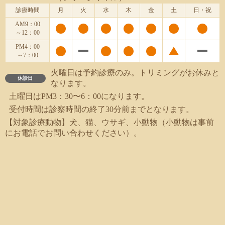
診療時間
月
火
水
木
金
土
日・祝
AM9：00
～12：00
PM4：00
～7：00
火曜日は予約診療のみ。トリミングがお休みと
休診日
なります。
土曜日はPM3：30〜6：00になります。
受付時間は診察時間の終了30分前までとなります。
【対象診療動物】犬、猫、ウサギ、小動物（小動物は事前
にお電話でお問い合わせください）。