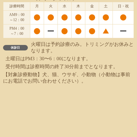
診療時間
月
火
水
木
金
土
日・祝
AM9：00
～12：00
PM4：00
～7：00
火曜日は予約診療のみ。トリミングがお休みと
休診日
なります。
土曜日はPM3：30〜6：00になります。
受付時間は診察時間の終了30分前までとなります。
【対象診療動物】犬、猫、ウサギ、小動物（小動物は事前
にお電話でお問い合わせください）。