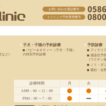
ク
お問い合わせ電話番号
トリミング予約専用番号
子犬・子猫の予約診療
予防診療
パピー＆キティー（子犬・子猫）
フィラリ
目など）
の特別予約診療
感染症予
（ワクチン
ノミ・ダ
避妊・去
診療時間
月
火
AM9：00
～12：00
PM4：00
～7：00