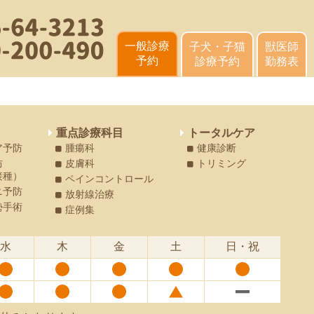
一般診療
子犬・子猫
獣医師
予約
診療予約
勤務表
重点診療科目
トータルケア
ア予防
腫瘍科
健康診断
防
皮膚科
トリミング
接種）
ペインコントロール
ニ予防
放射線治療
勢手術
症例集
水
木
金
土
日・祝