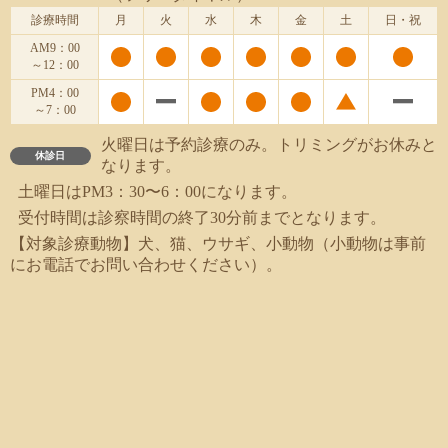
診療時間
月
火
水
木
金
土
日・祝
AM9：00
～12：00
PM4：00
～7：00
火曜日は予約診療のみ。トリミングがお休みと
休診日
なります。
土曜日はPM3：30〜6：00になります。
受付時間は診察時間の終了30分前までとなります。
【対象診療動物】犬、猫、ウサギ、小動物（小動物は事前
にお電話でお問い合わせください）。