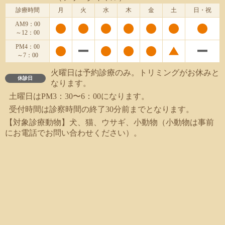
診療時間
月
火
水
木
金
土
日・祝
AM9：00
～12：00
PM4：00
～7：00
火曜日は予約診療のみ。トリミングがお休みと
休診日
なります。
土曜日はPM3：30〜6：00になります。
受付時間は診察時間の終了30分前までとなります。
【対象診療動物】犬、猫、ウサギ、小動物（小動物は事前
にお電話でお問い合わせください）。